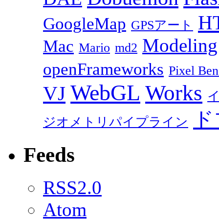
H
GoogleMap
GPSアート
Modeling
Mac
Mario
md2
openFrameworks
Pixel Ben
WebGL
Works
VJ
ド
ジオメトリパイプライン
Feeds
RSS2.0
Atom