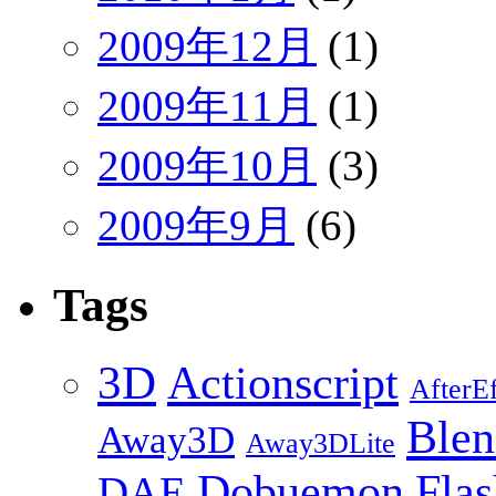
2009年12月
(1)
2009年11月
(1)
2009年10月
(3)
2009年9月
(6)
Tags
3D
Actionscript
AfterEf
Blen
Away3D
Away3DLite
Dobuemon
Flas
DAE