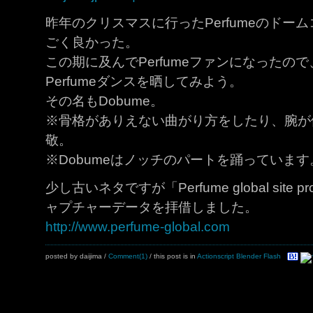
昨年のクリスマスに行ったPerfumeのドー
ごく良かった。
この期に及んでPerfumeファンになったの
Perfumeダンスを晒してみよう。
その名もDobume。
※骨格がありえない曲がり方をしたり、腕が
敬。
※Dobumeはノッチのパートを踊っています
少し古いネタですが「Perfume global site 
ャプチャーデータを拝借しました。
http://www.perfume-global.com
posted by daijima
/
Comment(1)
/ this post is in
Actionscript
Blender
Flash