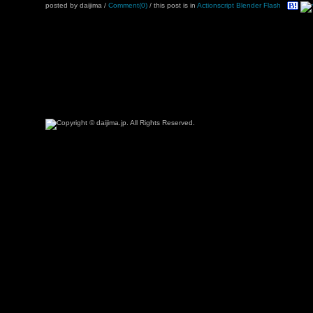
posted by daijima
/
Comment(0)
/ this post is in
Actionscript
Blender
Flash