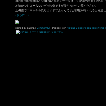
openFrameworksとArduinoと光センサーを使って部屋の明暗を
地味かつしょーもないデモ映像ですが良かったらご覧ください。
上機嫌でコマネチを繰り出すドブえもんですが部屋が暗くなると絶望
(さらに…)
posted by daijima
/
Comment(0)
/ this post is in
Arduino
Blender
openFrameworks
T