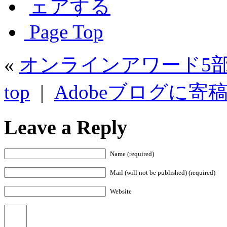
Page Top
«
オンラインアワード5
top
|
Adobeブログに寄
Leave a Reply
Name (required)
Mail (will not be published) (required)
Website