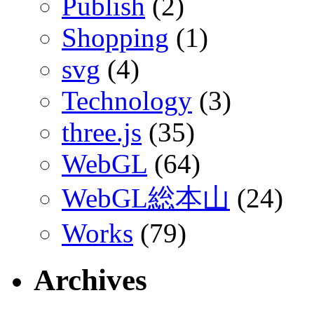
Publish
(2)
Shopping
(1)
svg
(4)
Technology
(3)
three.js
(35)
WebGL
(64)
WebGL総本山
(24)
Works
(79)
Archives