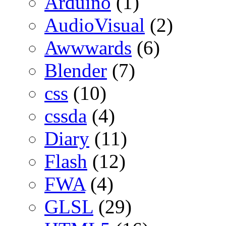
Arduino
(1)
AudioVisual
(2)
Awwwards
(6)
Blender
(7)
css
(10)
cssda
(4)
Diary
(11)
Flash
(12)
FWA
(4)
GLSL
(29)