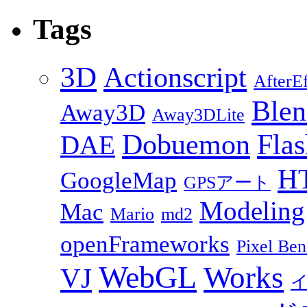
Tags
3D
Actionscript
AfterEf
Blen
Away3D
Away3DLite
Dobuemon
Flas
DAE
H
GoogleMap
GPSアート
Modeling
Mac
Mario
md2
openFrameworks
Pixel Ben
WebGL
Works
VJ