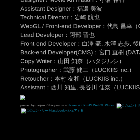
Assistant Designer：福邉 美波
Technical Director：岩崎 航也
WebGL / Front-end Developer：代島 昌幸（Ca
Lead Developer：阿部 晋也
Front-end Developer：白澤 豪, 水澤 志歩
Back-end Developer(CMS)：宮口 直樹 (DATA
Copy Writer：山田 知奈（ハタジルシ）
Photographer：武藤 健二（LUCKIIS inc.）
Retoucher：本村 友和（LUCKIIS inc.）
Assistant：西川 知里, 長谷川 佳奈（LUCKIIS 
posted by daijima
/ this post is in
Javascript
PixiJS
WebGL
Works