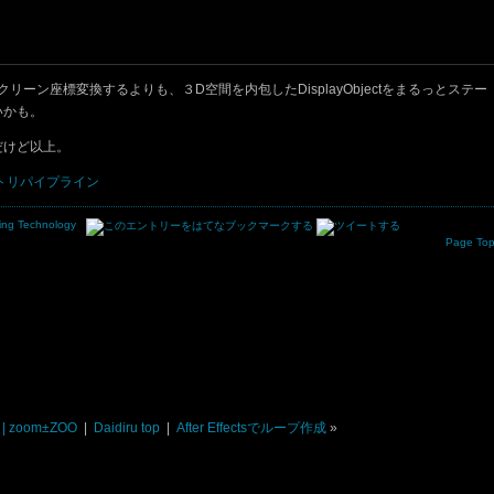
クリーン座標変換するよりも、３D空間を内包したDisplayObjectをまるっとステー
いかも。
だけど以上。
トリパイプライン
ing
Technology
Page To
 | zoom±ZOO
|
Daidiru top
|
After Effectsでループ作成
»