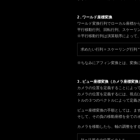
2 . ワールド座標変換
ワールド変換行列でローカル座標か
平行移動行列、回転行列、スケーリ
※平行移動行列は演算順序によって
求めたい行列 = スケーリング行列 *
※ちなみにアフィン変換とは、変換
3 . ビュー座標変換（カメラ座標変換
カメラの位置を定義することによっ
カメラの位置を定義するには、視点(
トルの３つのベクトルによって定義
ビュー座標変換の手順としては、ま
そして、その負の移動座標を全ての
カメラを移動したら、軸の調整をす