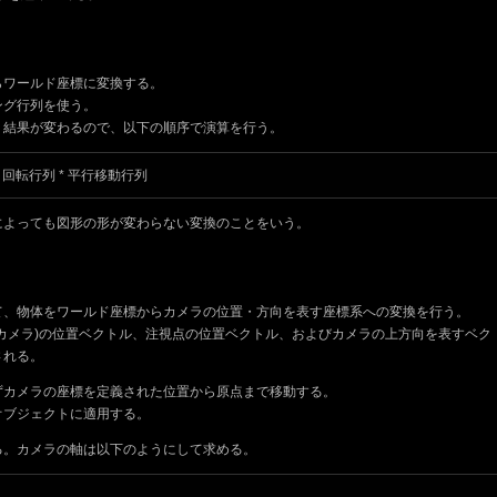
らワールド座標に変換する。
ング行列を使う。
、結果が変わるので、以下の順序で演算を行う。
 回転行列 * 平行移動行列
によっても図形の形が変わらない変換のことをいう。
）
て、物体をワールド座標からカメラの位置・方向を表す座標系への変換を行う。
カメラ)の位置ベクトル、注視点の位置ベクトル、およびカメラの上方向を表すベク
される。
ずカメラの座標を定義された位置から原点まで移動する。
オブジェクトに適用する。
る。カメラの軸は以下のようにして求める。