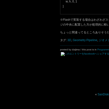
w, h, 0, 1
]
※Flashで実装する場合はわざわざス
ジの中央に配置した方が処理的に軽
ちょっと間違ってるところありそう
タグ:
3D
,
Geometry Pipeline
,
ジオメ
posted by daijima
/ this post is in
Programm
«
SanDisk