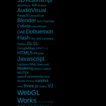
Actionscript
AIR
AfterEffects
Arduino
AudioVisual
Away3D
Away3DLite
Blender
Canvas
BVH
Collada
crossdomain
Dobuemon
DAE
Flash
Flex SDK
Geometry
GLSL
Pipeline
GoogleMap
GPSアート
HTML5
iPhone
Javascript
Mac
LightWave
Mario
md2
Modeling
Motion Capture
MUTEK
openFrameworks
Pixel
sandisk
Bender
Python
VJ
three.js
sony
Twitter
WebGL
Works
インバースキ
ネマティクス
クロスドメイン