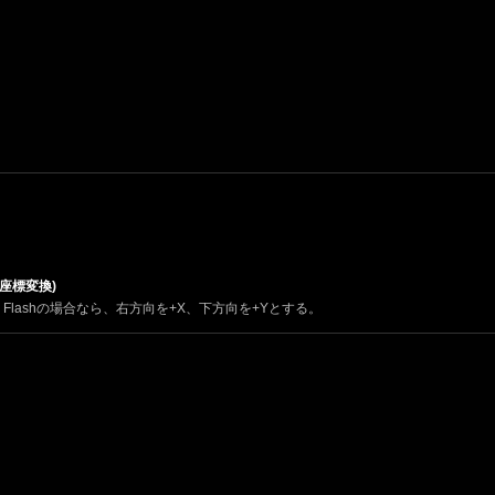
ト座標変換)
lashの場合なら、右方向を+X、下方向を+Yとする。