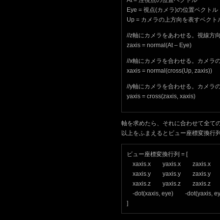
At = 注視点の位置ベクトル
Eye = 視点(カメラ)の位置ベクトル
Up = カメラの上方向を表すベクト
//z軸にカメラをあわせる。視線
zaxis = normal(At – Eye)
//x軸にカメラを合わせる。カメ
xaxis = normal(cross(Up, zaxis))
//y軸にカメラを合わせる。カメラ
yaxis = cross(zaxis, xaxis)
軸を求めたら、それに合わせて全て
以上をふまえるとビュー座標変換行
ビュー座標変換行列 = [
xaxis.x yaxis.x zaxis.x
xaxis.y yaxis.y zaxis.y
xaxis.z yaxis.z zaxis.z
-dot(xaxis, eye) -dot(yaxis, 
]