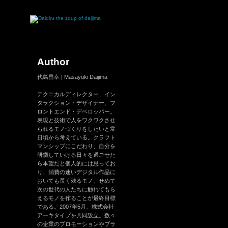
Author
代島昌幸 | Masayuki Daijima
テクニカルディレクター、イン
タラクション・デザイナー、フ
ロントエンド・デベロッパー。
表現と技術で人をワクワクさせ
られるモノづくりをしたいと常
日頃から考えている。クラフト
マンシップにこだわり、自分を
研鑽していける日々を過ごせた
ら本望だと個人的には思ってお
り、消費の速いデジタル作品に
おいても長く残るモノ、せめて
次の世代の人たちに触れてもら
えるモノを作ることが最終目標
である。2007年5月、株式会社
アーキタイプを共同設立。数々
の企業のプロモーションやブラ