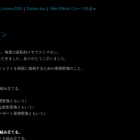
 | zoom±ZOO
|
Daidiru top
|
After Effectsでループ作成
»
イン
モ。毎度の超私的メモでスミマセン。
ただきました。ありがとうございました。
ジェクトを画面に描画するための座標変換のこと。
を組み立てる。
座標変換ともいう）
たは射影変換ともいう）
ューポート座標変換ともいう）
を組み立てる。
トを組み立てる。