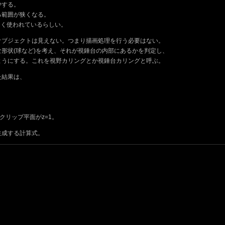
少する。
る範囲が狭くなる。
はよく使われているらしい。
オブジェクトは見えない。つまり描画処理を行う必要はない。
形状(球など)を考え、それが視錘台の内部にあるかを判定し、
ようにする。これを視野カリングとか視錘台カリングと呼ぶ。
た結果は、
クリップ平面がz=1。
生成する計算式。