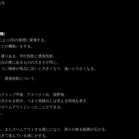
める
換)
により2Dの座標に変換する。
などの機能）をする。
二通りある。平行投影と透視投影。
視点の奥にあるものの大きさが同じ。
ように物体が視点に近いと大きくなり、遠いと小さくなる。
て、透視投影について。
遠クリップ平面、アスペクト比、視野角。
表示される部分。つまり視錘台とは見える領域を表す。
やズームアウトといったことができる。
る。
る。またズームアウトする感じになり、周りの映る範囲が広がる。
過ぎて歪んでいる感じがする。