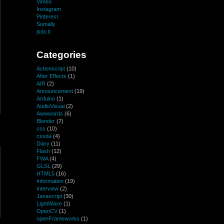
Vimeo
Instagram
Pinterest
Sumally
jsdo.it
Categories
Actionscript
(10)
After Effects
(1)
AIR
(2)
Announcement
(19)
Arduino
(1)
AudioVisual
(2)
Awwwards
(6)
Blender
(7)
css
(10)
cssda
(4)
Diary
(11)
Flash
(12)
FWA
(4)
GLSL
(29)
HTML5
(16)
Information
(19)
Interview
(2)
Javascript
(30)
LightWave
(1)
OpenCV
(1)
openFrameworks
(1)