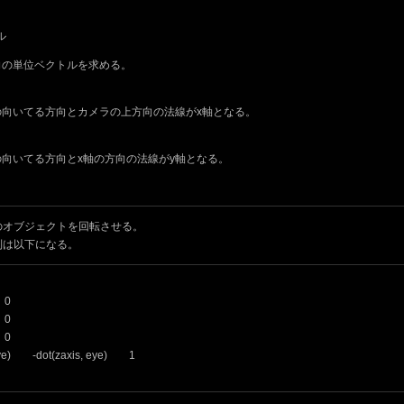
ル
方向の単位ベクトルを求める。
ラの向いてる方向とカメラの上方向の法線がx軸となる。
の向いてる方向とx軸の方向の法線がy軸となる。
のオブジェクトを回転させる。
列は以下になる。
 0
 0
 0
eye) -dot(zaxis, eye) 1