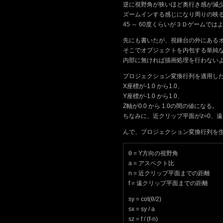
逆に視野角が狭いほど奥行き感が減
ズームインする感じになり周りの映
45 ～ 60度くらいが３Ｄゲームで
先にも書いたが、視錘台の外にある
そこでオブジェクトを内包する単純な
内部に無ければ描画処理を行わない
プロジェクション変換行列を適用し
X座標が-1.0 から1.0、
Y座標が-1.0 から1.0、
Z軸が0.0 から 1.0の間の値になる。
ちなみに、近クリップ平面がz=0、遠
んで、プロジェクション変換行列を
θ = Y方向の視野角
a = アスペクト比
n = 近クリップ平面までの距離
f = 遠クリップ平面までの距離
sy = cot(θ/2)
sx = sy / a
sz = f / (f-n)