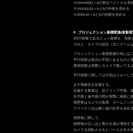
※normal(a) = aの単位ベクトルを求
※cross(a,b) = aとbの外積を求める
※dot(a,b) = aとbの内積を求める
4 . プロジェクション座標変換(射影変
3Dの情報であるビュー座標を、投影
それと、カメラの設定（主にズーム
プロジェクション座標変換行列には
平行投影は視点の手前にあるものと
透視投影は実際にカメラで覗いてる
平行投影に関しては今回はスルーし
まず視錘台を定義する。
定義する要素は、近クリップ平面、
近平面と遠平面の間が実際に画面に
視野角はカメラの角度。ズームイン
アスペクト比は横と縦の比率を決め
視野角に関して。
視野角が広いほど奥行き感が増加す
カメラを回転させるとパースがきき