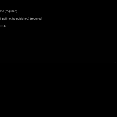
me (required)
l (will not be published) (required)
bsite